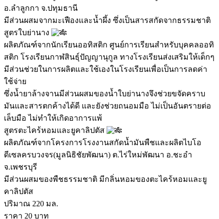
อ.ลำลูกกา จ.ปทุมธานี
มีส่วนผสมจากมะเฟืองและน้ำผึ้ง ซึ่งเป็นสารสกัดจากธรรมชาติ
สูตรใบย่านาง
ผลิตภัณฑ์จากนักเรียนออทิสติก ศูนย์การเรียนสำหรับบุคคลออทิ
สติก โรงเรียนกาฬสินธุ์ปัญญานุกูล ทางโรงเรียนส่งเสริมให้เด็กๆ
มีส่วนช่วยในการผลิตและใช้เองในโรงเรียนเพื่อเป็นการลดค่า
ใช้จ่าย
ซึ่งน้ำยาล้างจานมีส่วนผสมของน้ำใบย่านางจึงช่วยขจัดคราบ
มันและสารตกค้างได้ดี และยังช่วยถนอมมือ ไม่เป็นอันตรายต่อ
เล็บมือ ไม่ทำให้เกิดอาการแพ้
สูตรตะไคร้หอมและยูคาลิปตัส
ผลิตภัณฑ์จากโครงการโรงงานสกัดน้ำมันพืชและผลิตไบโอ
ดีเซลครบวงจร(มูลนิธิชัยพัฒนา) ต.ไร่ใหม่พัฒนา อ.ชะอำ
จ.เพชรบุรี
มีส่วนผสมของพืชธรรมชาติ มีกลิ่นหอมของตะไคร้หอมและยู
คาลิปตัส
ปริมาณ 220 มล.
ราคา 20 บาท