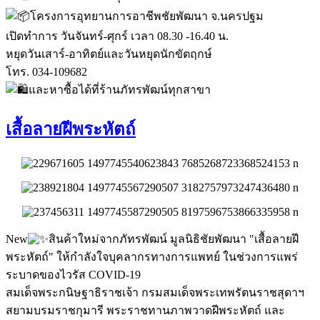
โครงการอุทยานการอาชีพชัยพัฒนา จ.นครปฐม
เปิดทำการ วันจันทร์-ศุกร์ เวลา 08.30 -16.40 น.
หยุดวันเสาร์-อาทิตย์และวันหยุดนักขัตฤกษ์
โทร. 034-109682
และหาซื้อได้ที่ร้านภัทรพัฒน์ทุกสาขา
เสื้อลายฝีพระหัตถ์
New
สินค้าใหม่จากภัทรพัฒน์ มูลนิธิชัยพัฒนา "เสื้อลายฝี
พระหัตถ์" ให้กำลังใจบุคลากรทางการแพทย์ ในช่วงการแพร่
ระบาดของไวรัส COVID-19
สมเด็จพระกนิษฐาธิราชเจ้า กรมสมเด็จพระเทพรัตนราชสุดาฯ
สยามบรมราชกุมารี พระราชทานภาพวาดฝีพระหัตถ์ และ