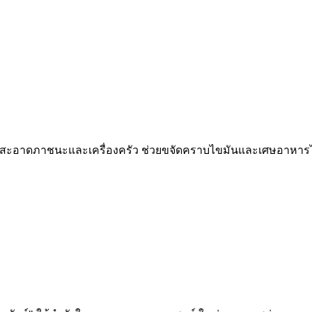
วามสะอาดภาชนะและเครื่องครัว ช่วยขจัดคราบไขมันและเศษอาหา