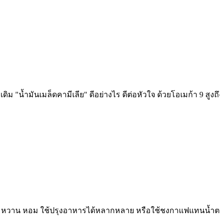
ม "น้ำมันเมล็ดคามีเลีย" ดีอย่างไร ดีต่อหัวใจ ด้วยโอเมก้า 9 สูงถ
มหวาน หอม ใช้ปรุงอาหารได้หลากหลาย หรือใช้ชงกาแฟแทนน้ำตา