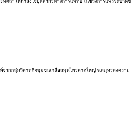
ฝีพระหัตถ์" ให้กำลังใจบุคลากรทางการแพทย์ ในช่วงการแพร่ระบา
ัณฑ์จากกลุ่มวิสาหกิจชุมชนเกลือสมุนไพรลาดใหญ่ จ.สมุทรสงคราม ด้