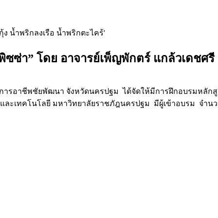
้ง น้ำพริกลงเรือ น้ำพริกตะไคร้'
ิซซ่า” โดย อาจารย์เพ็ญพักตร์ แกล้วเดชศรี
นการอาชีพชัยพัฒนา จังหวัดนครปฐม ได้จัดให้มีการฝึกอบรมหลักส
ะเทคโนโลยี มหาวิทยาลัยราชภัฎนครปฐม มีผู้เข้าอบรม จำนวน 16