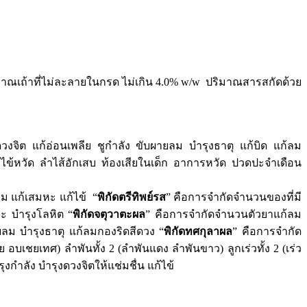
ถ้าที่ไม่ละลายในกรด ไม่เกิน 4.0% w/w ปริมาณสารสกัดด้วย
งดวงจิต แก้อ่อนเพลีย ชูกำลัง ขับผายลม บำรุงธาตุ แก้บิด แก้ลม
ก้ไข้หวัด ลำไส้อักเสบ ท้องเสียในเด็ก อาการหวัด ปวดปะจำเดือน
ม แก้เสมหะ แก้ไข้ “
พิกัดตรีทิพย์รส
” คือการจำกัดจำนวนของที่มี
ะ บำรุงโลหิต “
พิกัดจตุวาตะผล
” คือการจำกัดจำนวนตัวยาแก้ลม
ยลม บำรุงธาตุ แก้ลมกองริดสีดวง “
พิกัดทศกุลาผล
” คือการจำกัด
 อบเชยเทศ) ลำพันทั้ง 2 (ลำพันแดง ลำพันขาว) ลูกเร่วทั้ง 2 (เร่ว
กำลัง บำรุงดวงจิตให้แช่มชื่น แก้ไข้