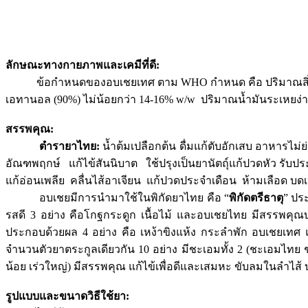
ลักษณะทางกายภาพและเคมีที่ดี:
ข้อกำหนดของอบเชยเทศ ตาม WHO กำหนด คือ ปริมาณสิ่งแปลกป
เอทานอล (90%) ไม่น้อยกว่า 14-16% w/w ปริมาณน้ำมันระเหยง่า
สรรพคุณ:
ตำรายาไทย:
น้ำต้มเปลือกต้น ดื่มแก้ตับอักเสบ อาหารไม่
อัณฑพฤกษ์ แก้ไข้สันนิบาต ใช้ปรุงเป็นยานัตถุ์แก้ปวดหัว รับป
แก้อ่อนเพลีย คลื่นไส้อาเจียน แก้ปวดประจำเดือน ห้ามเลือด
อบเชยมีการนำมาใช้ในพิกัดยาไทย คือ “
พิกัดตรีธาตุ
” ปร
รสดี 3 อย่าง คือโกฐกระดูก เนื้อไม้ และอบเชยไทย มีสรรพคุณบ
ประกอบด้วยผล 4 อย่าง คือ เหง้าขิงแห้ง กระลำพัก อบเชยเทศ 
จำนวนตัวยาตระกูลเดียวกัน 10 อย่าง มีชะเอมทั้ง 2 (ชะเอมไทย ชะเ
น้อย เร่วใหญ่) มีสรรพคุณ แก้ไข้เพื่อดีและเสมหะ ขับลมในลำไส้ 
รูปแบบและขนาดวิธีใช้ยา: