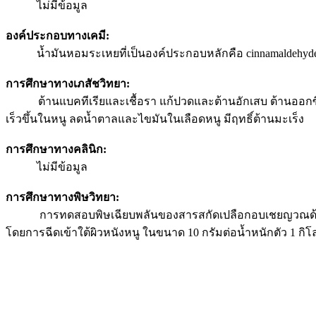
ไม่มีข้อมูล
องค์ประกอบทางเคมี:
น้ำมันหอมระเหยที่เป็นองค์ประกอบหลักคือ cinnamaldehyde
การศึกษาทางเภสัชวิทยา:
ต้านแบคทีเรียและเชื้อรา แก้ปวดและต้านอักเสบ ต้านออกซิเ
เร็วขึ้นในหนู ลดน้ำตาลและไขมันในเลือดหนู มีฤทธิ์ต้านมะเร็ง
การศึกษาทางคลินิก:
ไม่มีข้อมูล
การศึกษาทางพิษวิทยา:
การทดสอบพิษเฉียบพลันของสารสกัดเปลือกอบเชยญวณด้วยเอทานอ
โดยการฉีดเข้าใต้ผิวหนังหนู ในขนาด 10 กรัมต่อน้ำหนักตัว 1 ก