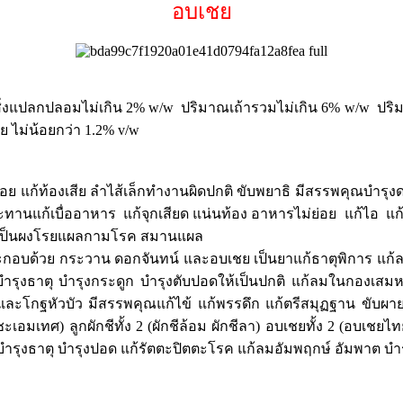
อบเชย
ลอมไม่เกิน 2% w/w ปริมาณเถ้ารวมไม่เกิน 6% w/w ปริมาณเ
ย ไม่น้อยกว่า 1.2% v/w
ย่อย แก้ท้องเสีย ลำไส้เล็กทำงานผิดปกติ ขับพยาธิ มีสรรพคุณบำรุ
ระทานแก้เบื่ออาหาร แก้จุกเสียด แน่นท้อง อาหารไม่ย่อย แก้ไอ แ
 บดเป็นผงโรยแผลกามโรค สมานแผล
ะกอบด้วย กระวาน ดอกจันทน์ และอบเชย เป็นยาแก้ธาตุพิการ แก้ล
ำรุงธาตุ บำรุงกระดูก บำรุงตับปอดให้เป็นปกติ แก้ลมในกองเสมห
และโกฐหัวบัว มีสรรพคุณแก้ไข้ แก้พรรดึก แก้ตรีสมุฏฐาน ขับผา
อมเทศ) ลูกผักชีทั้ง 2 (ผักชีล้อม ผักชีลา) อบเชยทั้ง 2 (อบเชยไทย
บำรุงธาตุ บำรุงปอด แก้รัตตะปิตตะโรค แก้ลมอัมพฤกษ์ อัมพาต บำรุง