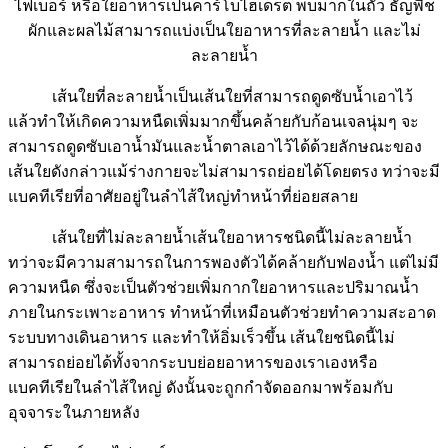
ไฟเบอร์ หรือใยอาหารเป็นคาร์โบไฮเดรต พบมากในถั่ว ธัญพืช
ผักและผลไม้สามารถแบ่งเป็นใยอาหารที่ละลายน้ำ และไม่
ละลายน้ำ
เส้นใยที่ละลายน้ำ
เป็นเส้นใยที่สามารถดูดซับน้ำเอาไว้
แล้วทำให้เกิดความหนืดเพิ่มมากขึ้นคล้ายกับก้อนเจลนุ่มๆ จะ
สามารถดูดซับเอาน้ำมันและน้ำตาลเอาไว้ได้ด้วย
ลักษณะของ
เส้นใยดังกล่าวแม้ร่างกายจะไม่สามารถย่อยได้โดยตรง ทว่าจะมี
แบคทีเรียที่อาศัยอยู่ในลำไส้ใหญ่ทำหน้าที่ย่อยสลาย
เส้นใยที่ไม่ละลายน้ำเส้นใยอาหารชนิดนี้ไม่ละลายน้ำ
ทว่าจะมีความสามารถในการพองตัวได้คล้ายกับฟองน้ำ แต่ไม่มี
ความหนืด ซึ่งจะเป็นตัวช่วยเพิ่มกากใยอาหารและปริมาณน้ำ
ภายในกระเพาะอาหาร ทำหน้าที่เหมือนตัวช่วยทำความสะอาด
ระบบทางเดินอาหาร และทำให้อิ่มเร็วขึ้น เส้นใยชนิดนี้ไม่
สามารถย่อยได้ทั้งจากระบบย่อยอาหารของเราเองหรือ
แบคทีเรียในลำไส้ใหญ่ ดังนั้นจะถูกกำจัดออกมาพร้อมกับ
อุจจาระในภายหลัง