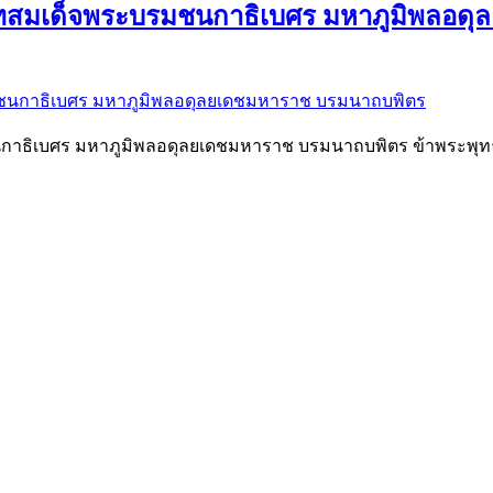
าทสมเด็จพระบรมชนกาธิเบศร มหาภูมิพลอด
าธิเบศร มหาภูมิพลอดุลยเดชมหาราช บรมนาถบพิตร ข้าพระพุทธเ